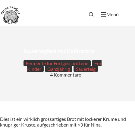
Zum
Inhalt
springen
Menü
Sauerteigbrot mit Haferschrot
Fermente für Fortgeschrittene
Für
Kinder
Ganzjährig
Sauerteig
4 Kommentare
Dies ist ein wirklich grossartiges Brot mit lockerer Krume und
knupriger Kruste, aufgeschrieben mit <3 für Nina.