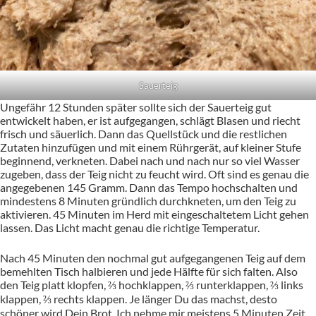
Sauerteig
Ungefähr 12 Stunden später sollte sich der Sauerteig gut
entwickelt haben, er ist aufgegangen, schlägt Blasen und riecht
frisch und säuerlich. Dann das Quellstück und die restlichen
Zutaten hinzufügen und mit einem Rührgerät, auf kleiner Stufe
beginnend, verkneten. Dabei nach und nach nur so viel Wasser
zugeben, dass der Teig nicht zu feucht wird. Oft sind es genau die
angegebenen 145 Gramm. Dann das Tempo hochschalten und
mindestens 8 Minuten gründlich durchkneten, um den Teig zu
aktivieren. 45 Minuten im Herd mit eingeschaltetem Licht gehen
lassen. Das Licht macht genau die richtige Temperatur.
Nach 45 Minuten den nochmal gut aufgegangenen Teig auf dem
bemehlten Tisch halbieren und jede Hälfte für sich falten. Also
den Teig platt klopfen, ⅔ hochklappen, ⅔ runterklappen, ⅔ links
klappen, ⅔ rechts klappen. Je länger Du das machst, desto
schöner wird Dein Brot. Ich nehme mir meistens 5 Minuten Zeit