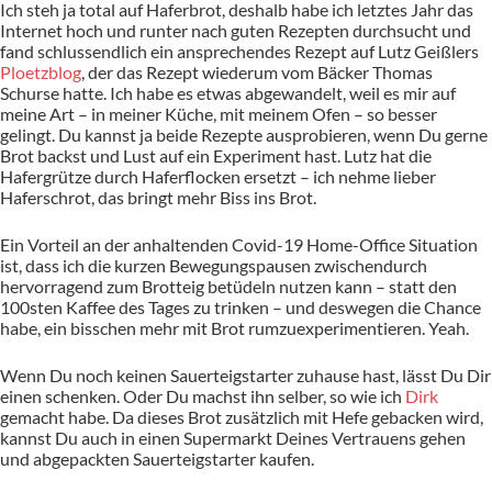
Ich steh ja total auf Haferbrot, deshalb habe ich letztes Jahr das
Internet hoch und runter nach guten Rezepten durchsucht und
fand schlussendlich ein ansprechendes Rezept auf Lutz Geißlers
Ploetzblog
, der das Rezept wiederum vom Bäcker Thomas
Schurse hatte. Ich habe es etwas abgewandelt, weil es mir auf
meine Art – in meiner Küche, mit meinem Ofen – so besser
gelingt. Du kannst ja beide Rezepte ausprobieren, wenn Du gerne
Brot backst und Lust auf ein Experiment hast. Lutz hat die
Hafergrütze durch Haferflocken ersetzt – ich nehme lieber
Haferschrot, das bringt mehr Biss ins Brot.
Ein Vorteil an der anhaltenden Covid-19 Home-Office Situation
ist, dass ich die kurzen Bewegungspausen zwischendurch
hervorragend zum Brotteig betüdeln nutzen kann – statt den
100sten Kaffee des Tages zu trinken – und deswegen die Chance
habe, ein bisschen mehr mit Brot rumzuexperimentieren. Yeah.
Wenn Du noch keinen Sauerteigstarter zuhause hast, lässt Du Dir
einen schenken. Oder Du machst ihn selber, so wie ich
Dirk
gemacht habe. Da dieses Brot zusätzlich mit Hefe gebacken wird,
kannst Du auch in einen Supermarkt Deines Vertrauens gehen
und abgepackten Sauerteigstarter kaufen.