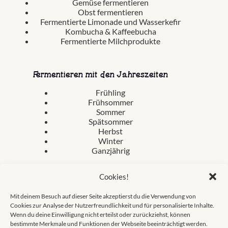
Gemüse fermentieren
Obst fermentieren
Fermentierte Limonade und Wasserkefir
Kombucha & Kaffeebucha
Fermentierte Milchprodukte
Fermentieren mit den Jahreszeiten
Frühling
Frühsommer
Sommer
Spätsommer
Herbst
Winter
Ganzjährig
Cookies!
Mit deinem Besuch auf dieser Seite akzeptierst du die Verwendung von
Cookies zur Analyse der Nutzerfreundlichkeit und für personalisierte Inhalte.
Wenn du deine Einwilligung nicht erteilst oder zurückziehst, können
[widerrufsbutton url="fermentation.love/widerruf"]
bestimmte Merkmale und Funktionen der Webseite beeinträchtigt werden.