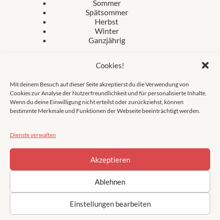
Sommer
Spätsommer
Herbst
Winter
Ganzjährig
Cookies!
Mit deinem Besuch auf dieser Seite akzeptierst du die Verwendung von
Cookies zur Analyse der Nutzerfreundlichkeit und für personalisierte Inhalte.
Wenn du deine Einwilligung nicht erteilst oder zurückziehst, können
[widerrufsbutton url="fermentation.love/widerruf"]
bestimmte Merkmale und Funktionen der Webseite beeinträchtigt werden.
Newsletter
Dienste verwalten
Impressum
Datenschutz
AGB
Akzeptieren
Widerruf
Ablehnen
Einstellungen bearbeiten
Alle Rechte © 2026 Katsu Lask | Fermentation Love