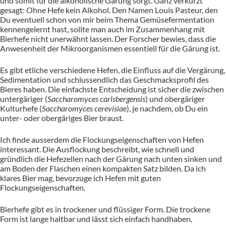
und somit für die alkoholische Gärung sorgt. Ganz verkürzt
gesagt: Ohne Hefe kein Alkohol. Den Namen Louis Pasteur, den
Du eventuell schon von mir beim Thema Gemüsefermentation
kennengelernt hast, sollte man auch im Zusammenhang mit
Bierhefe nicht unerwähnt lassen. Der Forscher bewies, dass die
Anwesenheit der Mikroorganismen essentiell für die Gärung ist.
Es gibt etliche verschiedene Hefen, die Einfluss auf die Vergärung,
Sedimentation und schlussendlich das Geschmacksprofil des
Bieres haben. Die einfachste Entscheidung ist sicher die zwischen
untergäriger (
Saccharomyces carlsbergensis
) und obergäriger
Kultur­hefe (
Saccharomyces cerevisiae
), je nachdem, ob Du ein
unter- oder obergäriges Bier braust.
Ich finde ausserdem die Flockungseigenschaften von Hefen
interessant. Die Ausflockung beschreibt, wie schnell und
gründlich die Hefezellen nach der Gärung nach unten sinken und
am Boden der Flaschen einen kompakten Satz bilden. Da ich
klares Bier mag, bevorzuge ich Hefen mit guten
Flockungseigenschaften.
Bierhefe gibt es in trockener und flüssiger Form. Die trockene
Form ist lange haltbar und lässt sich einfach handhaben,