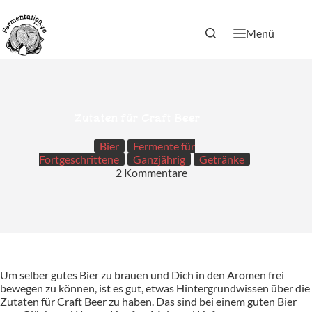
Zum
Inhalt
springen
Menü
Zutaten für Craft Beer
Bier
Fermente für
Fortgeschrittene
Ganzjährig
Getränke
2 Kommentare
Um selber gutes Bier zu brauen und Dich in den Aromen frei
bewegen zu können, ist es gut, etwas Hintergrundwissen über die
Zutaten für Craft Beer zu haben. Das sind bei einem guten Bier