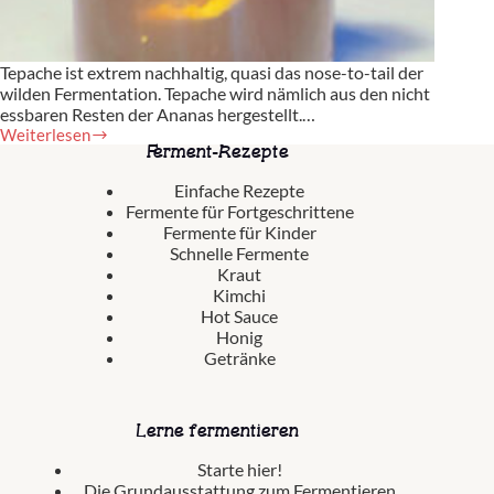
Tepache ist extrem nachhaltig, quasi das nose-to-tail der
wilden Fermentation. Tepache wird nämlich aus den nicht
essbaren Resten der Ananas hergestellt.…
Weiterlesen
Tepache
Ferment-Rezepte
aus
Ananas
Einfache Rezepte
Fermente für Fortgeschrittene
Fermente für Kinder
Schnelle Fermente
Kraut
Kimchi
Hot Sauce
Honig
Getränke
Lerne fermentieren
Starte hier!
Die Grundausstattung zum Fermentieren