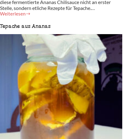
diese fermentierte Ananas Chilisauce nicht an erster
Stelle, sondern etliche Rezepte für Tepache.…
Weiterlesen
Fruchtig
fermentierte
Tepache aus Ananas
Ananas
Hot
Sauce