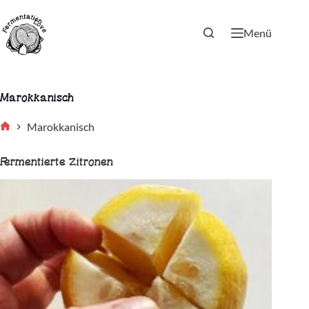
Zum
Inhalt
springen
Menü
Marokkanisch
Marokkanisch
Start
Fermentierte Zitronen